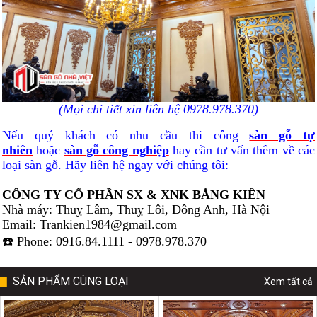
(Mọi chi tiết xin liên hệ 0978.978.370)
Nếu quý khách có nhu cầu thi công
sàn gỗ tự
nhiên
hoặc
sàn gỗ công nghiệp
hay cần tư vấn thêm về các
loại sàn gỗ. Hãy liên hệ ngay với chúng tôi:
CÔNG TY CỔ PHẦN SX & XNK BẰNG KIÊN
Nhà máy: Thuỵ Lâm, Thuỵ Lôi, Đông Anh, Hà Nội
Email: Trankien1984@gmail.com
☎️ Phone: 0916.84.1111 - 0978.978.370
SẢN PHẨM CÙNG LOẠI
Xem tất cả