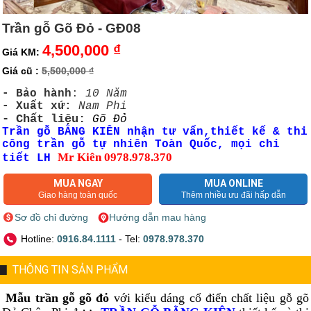
Trần gỗ Gõ Đỏ - GĐ08
4,500,000 ₫
Giá KM:
Giá cũ :
5,500,000 ₫
- Bảo hành
:
10 Năm
- Xuất xứ:
Nam Phi
- Chất liệu:
Gõ Đỏ
Trần gỗ BẰNG KIÊN nhận tư vấn,thiết kế & thi
công trần gỗ tự nhiên Toàn Quốc, mọi chi
Mr Kiên 0978.978.370
tiết LH
MUA NGAY
MUA ONLINE
Giao hàng toàn quốc
Thêm nhiều ưu đãi hấp dẫn
Sơ đồ chỉ đường
Hướng dẫn mau hàng
Hotline:
0916.84.1111
- Tel:
0978.978.370
THÔNG TIN SẢN PHẨM
Mẫu trần gỗ gõ đỏ
với kiểu dáng cổ điển chất liệu gỗ gõ