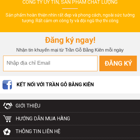
CÔNG TY UY TÍN, SẢN PHẨM CHẤT LƯỢNG
Sản phẩm hoàn thiện nhìn rất đẹp và phong cách, ngoài sức tưởng
tượng. Rất cảm ơn công ty và đội ngũ thợ thi công
Đăng ký ngay!
Nhận tin khuyến mại từ Trần Gỗ Bằng Kiên mỗi ngày
KẾT NỐI VỚI TRẦN GỖ BẰNG KIÊN
GIỚI THIỆU
HƯỚNG DẪN MUA HÀNG
THÔNG TIN LIÊN HỆ