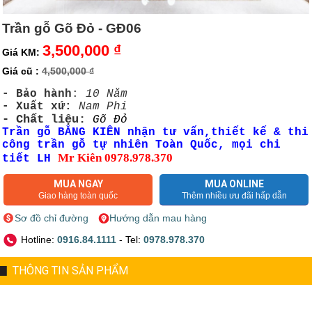
Trần gỗ Gõ Đỏ - GĐ06
3,500,000 ₫
Giá KM:
Giá cũ :
4,500,000 ₫
- Bảo hành
:
10 Năm
- Xuất xứ:
Nam Phi
- Chất liệu:
Gõ Đỏ
Trần gỗ BẰNG KIÊN nhận tư vấn,thiết kế & thi
công trần gỗ tự nhiên Toàn Quốc, mọi chi
Mr Kiên 0978.978.370
tiết LH
MUA NGAY
MUA ONLINE
Giao hàng toàn quốc
Thêm nhiều ưu đãi hấp dẫn
Sơ đồ chỉ đường
Hướng dẫn mau hàng
Hotline:
0916.84.1111
- Tel:
0978.978.370
THÔNG TIN SẢN PHẨM