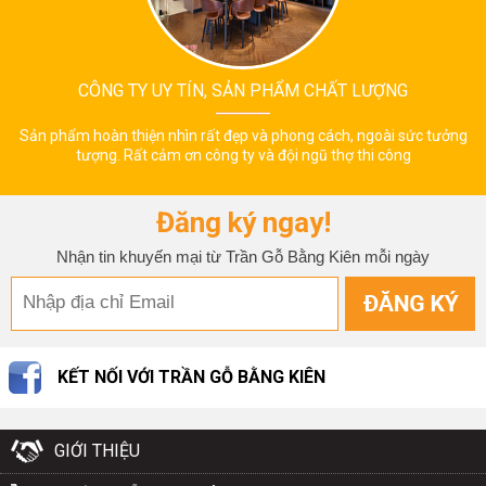
CÔNG TY UY TÍN, SẢN PHẨM CHẤT LƯỢNG
Sản phẩm hoàn thiện nhìn rất đẹp và phong cách, ngoài sức tưởng
tượng. Rất cảm ơn công ty và đội ngũ thợ thi công
Đăng ký ngay!
Nhận tin khuyến mại từ Trần Gỗ Bằng Kiên mỗi ngày
KẾT NỐI VỚI TRẦN GỖ BẰNG KIÊN
GIỚI THIỆU