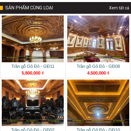
SẢN PHẨM CÙNG LOẠI
Xem tất cả
Trần gỗ Gõ Đỏ - GĐ11
Trần gỗ Gõ Đỏ - GĐ08
5,800,000 ₫
4,500,000 ₫
Trần gỗ Gõ Đỏ - GĐ02
Trần gỗ Gõ Đỏ - GĐ10