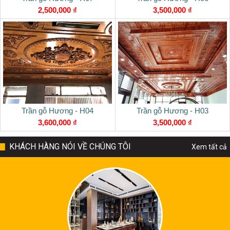
2,500,000 ₫
3,500,000 ₫
Trần gỗ Hương - H04
Trần gỗ Hương - H03
3,600,000 ₫
3,500,000 ₫
KHÁCH HÀNG NÓI VỀ CHÚNG TÔI
Xem tất cả