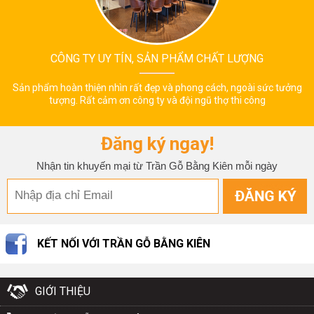
CÔNG TY UY TÍN, SẢN PHẨM CHẤT LƯỢNG
Sản phẩm hoàn thiện nhìn rất đẹp và phong cách, ngoài sức tưởng
tượng. Rất cảm ơn công ty và đội ngũ thợ thi công
Đăng ký ngay!
Nhận tin khuyến mại từ Trần Gỗ Bằng Kiên mỗi ngày
KẾT NỐI VỚI TRẦN GỖ BẰNG KIÊN
GIỚI THIỆU