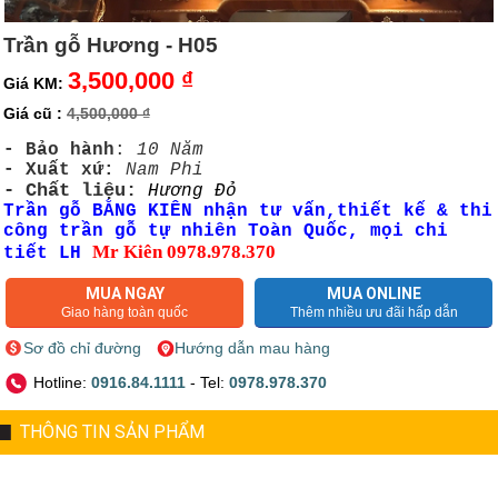
Trần gỗ Hương - H05
3,500,000 ₫
Giá KM:
Giá cũ :
4,500,000 ₫
- Bảo hành
:
10 Năm
- Xuất xứ:
Nam Phi
- Chất liệu:
Hương
Đỏ
Trần gỗ BẰNG KIÊN nhận tư vấn,thiết kế & thi
công trần gỗ tự nhiên Toàn Quốc, mọi chi
Mr Kiên 0978.978.370
tiết LH
MUA NGAY
MUA ONLINE
Giao hàng toàn quốc
Thêm nhiều ưu đãi hấp dẫn
Sơ đồ chỉ đường
Hướng dẫn mau hàng
Hotline:
0916.84.1111
- Tel:
0978.978.370
THÔNG TIN SẢN PHẨM