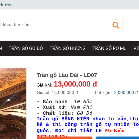
 đường
N
TRẦN GỖ GÕ ĐỎ
TRẦN GỖ HƯƠNG
TRẦN GỖ PƠ MU
VI
Trần gỗ Lâu Đài - LĐ07
13,000,000 đ
Giá KM:
Giá cũ:
15,000,000 đ
Tiết kiệm:
2,000,000 đ
- Bảo hành
:
10 Năm
- Xuất xứ:
Nam Phi
- Chất liệu:
Gõ Đỏ
Trần gỗ BẰNG KIÊN nhận tư vấn,thi
kế & thi công trần gỗ tự nhiên To
Mr Kiên
Quốc, mọi chi tiết LH
0978.978.370