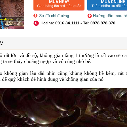
MUA NGAY
MUA ONLINE
Giao hàng tận nơi toàn quốc
Thêm nhiều ưu đãi hấ
Sơ đồ chỉ đường
Hướng dẫn mau h
Hotline:
0916.84.1111
- Tel:
0978.978.370
ẨM
rất lớn và đồ sộ, không gian tầng 1 thường là rất cao sẽ c
g ta sẽ thấy choáng ngợp và vô cùng nhỏ bé.
o không gian lâu đài nhìn cũng khủng không hề kém, rất t
h để quý khách dễ hình dung về không gian của nó