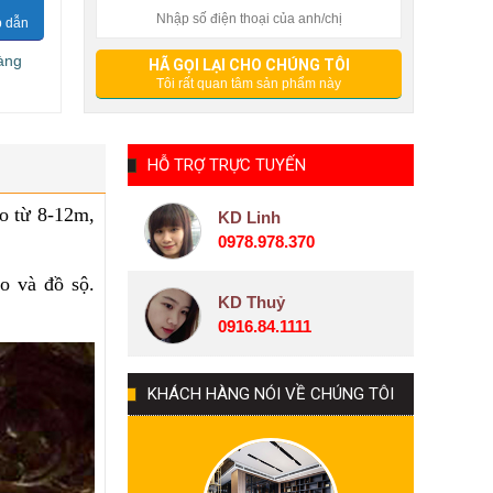
p dẫn
àng
HỖ TRỢ TRỰC TUYẾN
ao từ 8-12m,
KD Linh
0978.978.370
o và đồ sộ.
KD Thuỷ
0916.84.1111
KHÁCH HÀNG NÓI VỀ CHÚNG TÔI