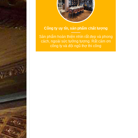
Công ty uy tín, sản phẩm chất lượng
Sản phẩm hoàn thiện nhìn rất đẹp và phong
cách, ngoài sức tưởng tượng. Rất cảm ơn
công ty và đội ngũ thợ thi công