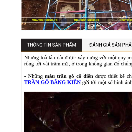
THÔNG TIN SẢN PHẨM
ĐÁNH GIÁ SẢN PH
Những toà lâu dài được xây dựng với một quy mô 
rộng tới vài trăm m2, ở trong không gian đó chún
- Những
mẫu trần gỗ cổ điển
được thiết kế ch
TRẦN GỖ BẰNG KIÊN
gửi tới một số hình ản