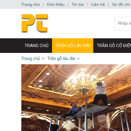
Trang chủ
|
Giới thiệu
|
Tin tức
|
Liên hệ
|
Sơ đồ chỉ
TRANG CHỦ
TRẦN GỖ LÂU ĐÀI
TRẦN GỖ CỔ ĐIỂ
Trang chủ
Trần gỗ lâu đài