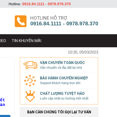
Hotline:
0916.84.1111 - 0978.978.370
HOTLINE HỖ TRỢ
0916.84.1111 - 0978.978.370
DEO
TIN KHUYẾN MÃI
10:35, 05/03/2023
VẬN CHUYỂN TOÀN QUỐC
Vận chuyển và lắp đặt tại nhà
BẢO HÀNH CHUYÊN NGHIỆP
Support khách hàng trọn đời
CHẤT LƯỢNG TUYỆT HẢO
Luôn cập nhật xu hướng mới nhất
ết
àn
BẠN CẦN CHÚNG TÔI GỌI LẠI TƯ VẤN